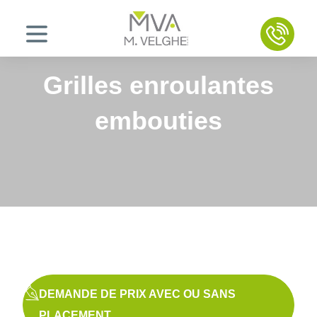
Aller au contenu
Grilles enroulantes
embouties
DEMANDE DE PRIX AVEC OU SANS
PLACEMENT