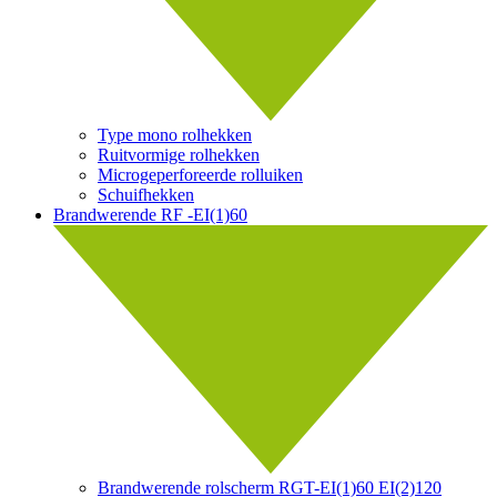
Type mono rolhekken
Ruitvormige rolhekken
Microgeperforeerde rolluiken
Schuifhekken
Brandwerende RF -EI(1)60
Brandwerende rolscherm RGT-EI(1)60 EI(2)120