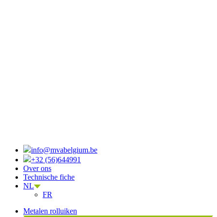
info@mvabelgium.be
+32 (56)644991
Over ons
Technische fiche
NL
FR
Metalen rolluiken