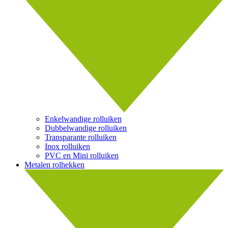
Enkelwandige rolluiken
Dubbelwandige rolluiken
Transparante rolluiken
Inox rolluiken
PVC en Mini rolluiken
Metalen rolhekken